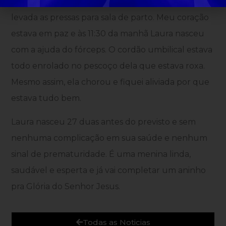
Já não havia tempo para uma cesariana e fui
levada as pressas para sala de parto. Meu coração
estava em paz e às 11:30 da manhã Laura nasceu
com a ajuda do fórceps. O cordão umbilical estava
todo enrolado no pescoço dela que estava roxa.
Mesmo assim, ela chorou e fiquei aliviada por que
estava tudo bem.
Laura nasceu 27 duas antes do previsto e sem
nenhuma complicação em sua saúde e nenhum
sinal de prematuridade. É uma menina linda,
saudável e esperta e já vai completar um aninho
pra Glória do Senhor Jesus.
Todas as Noticias