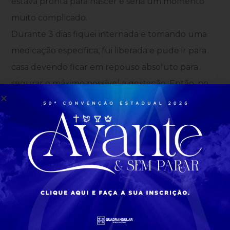
estava pronta para nascer e seria um momento
muito complicado.
Durante 3 dias fiquei internada e tomando uma
medicação especifica, fui liberada e pude ir para
casa devendo ficar em repouso absoluto para
segurar o máximo possível a gestação. Então, no
dia 10 de agosto às 07 da manhã minha bolsa
rompeu e eu fui para maternidade, Laura estava
chegando.
O parto seria normal só que após ser anestesiada
não conseguimos mais ouvir o coração da Laura. E
nesse momento orei ao Senhor e disse a Ele que
Laura era dEle assim como minha vida e que Ele
nos ajudasse e guiasse a equipe médica.