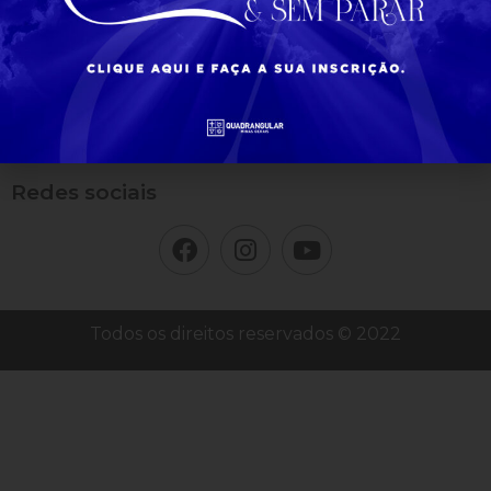
Entre em contato
Rua Domingos Costa Rezende, 385 Braúnas - BH - MG
(31) 2532-8080
infor@ieqmg.org.br
Redes sociais
Todos os direitos reservados © 2022