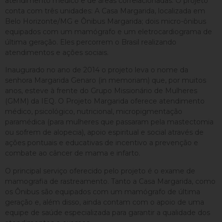
atendimento médico e de áreas correlacionadas. O projeto
conta com três unidades: A Casa Margarida, localizada em
Belo Horizonte/MG e Ônibus Margarida; dois micro-ônibus
equipados com um mamógrafo e um eletrocardiograma de
última geração. Eles percorrem o Brasil realizando
atendimentos e ações sociais.
Inaugurado no ano de 2014 o projeto leva o nome da
senhora Margarida Genaro (in memoriam) que, por muitos
anos, esteve à frente do Grupo Missionário de Mulheres
(GMM) da IEQ. O Projeto Margarida oferece atendimento
médico, psicológico, nutricional, micropigmentação
paramédica (para mulheres que passaram pela mastectomia
ou sofrem de alopecia), apoio espiritual e social através de
ações pontuais e educativas de incentivo a prevenção e
combate ao câncer de mama e infarto.
O principal serviço oferecido pelo projeto é o exame de
mamografia de rastreamento. Tanto a Casa Margarida, como
os Ônibus são equipados com um mamógrafo de última
geração e, além disso, ainda contam com o apoio de uma
equipe de saúde especializada para garantir a qualidade dos