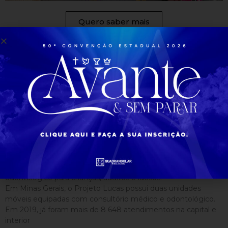
Quero saber mais
Projeto Lucas
O Projeto Lucas visa Levar Jesus por meio do social,
atendendo às regiões carentes de todo o Brasil e também
no exterior. Por meio do projeto, profissionais voluntários da
área da saúde atendem em ônibus equipados com
consultório médico e odontológico, prestando cuidados
clínicos, gratuitamente, à população. Entre os diversos
serviços, estão: aferição de pressão, teste de glicemia e
distribuição de medicamentos, além de atendimento
odontológico para crianças, adultos e idosos.
Em Minas Gerais, o Projeto Lucas possui duas unidades
móveis equipadas com consultório médico e odontológico.
Em 2019, já foram mais de 8 648 atendimentos na capital e
interior