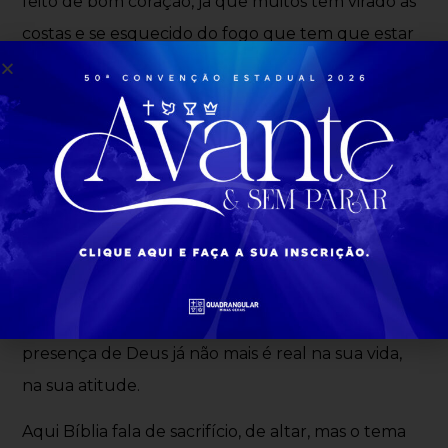
feito de bom coração, já que muitos têm virado as
costas e se esquecido do fogo que tem que estar
aceso. O fogo é a presença de Deus! De nada vale
oferecer tantas coisas a Deus se você está longe e
esquecido da importância da presença de Deus
em sua vida. Quantas pessoas têm virado as costas
para a presença de Deus? E aí, aquilo que é
oferecido vira um jogo de barganha, de toma lá dá
cá, mas não toca e não move o coração de Deus.
Não porque você não está oferecendo ou não
está fazendo de boa vontade, mas porque a
presença de Deus já não mais é real na sua vida,
na sua atitude.
Aqui Bíblia fala de sacrifício, de altar, mas o tema