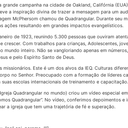
 a grande campanha na cidade de Oakland, Califórnia (EU
teve a inspiração divina de trazer a mensagem para um aud
ensagem McPhersom chamou de Quadrangular. Durante seu mi
as ações resultando em grandes impactos evangelísticos.
aneiro de 1923, reunindo 5.300 pessoas que ouviram atent
de crescer. Com trabalhos para crianças, Adolescentes, jo
 no mundo inteiro. Não se vangloriando apenas em números,
sus e pelo Espírito Santo de Deus.
missionários. Este é um dos alvos da IEQ. Culturas difere
corpo no Senhor. Preocupado com a formação de líderes c
 suas escolas internacionais de treinamento e capacitação
Igreja Quadrangular no mundo) criou um vídeo especial em
 somos Quadrangular”. No vídeo, conferimos depoimentos e
ar a igreja que tem uma trajetória de fé e superação.