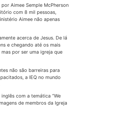
A) por Aimee Semple McPherson
itório com 8 mil pessoas,
nistério Aimee não apenas
amente acerca de Jesus. De lá
vens e chegando até os mais
 mas por ser uma igreja que
ntes não são barreiras para
apacitados, a IEQ no mundo
.
 inglês com a temática “We
 imagens de membros da Igreja