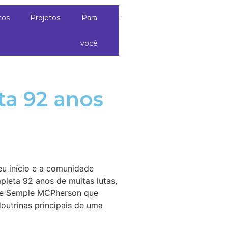
tos
Projetos
Para
Contato
você
ta 92 anos
eu início e a comunidade
leta 92 anos de muitas lutas,
imee Semple MCPherson que
outrinas principais de uma