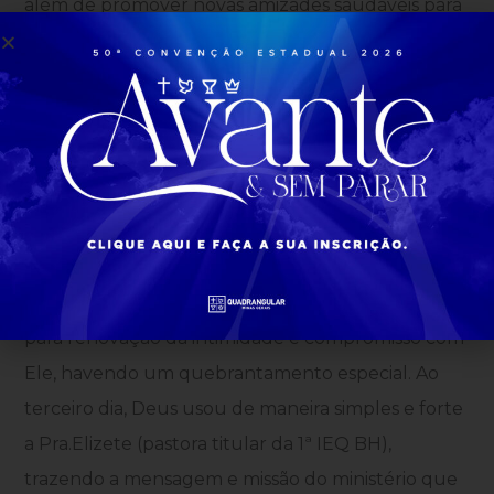
além de promover novas amizades saudáveis para
a nossa mocidade. Tudo isso serviu para que o
NOLIMITE 2015 fosse um momento inesquecível
para seus participantes.
E, para complementar o NOLIMITE, a parte
espiritual foi um verdadeiro mover da parte de
Deus para com os seus filhos; no segundo dia foi
ministrado a respeito do Espírito Santo pelo líder
do LPA, Luizinho D’Ávila, onde todos foram levados
para renovação da intimidade e compromisso com
Ele, havendo um quebrantamento especial. Ao
terceiro dia, Deus usou de maneira simples e forte
a Pra.Elizete (pastora titular da 1ª IEQ BH),
trazendo a mensagem e missão do ministério que