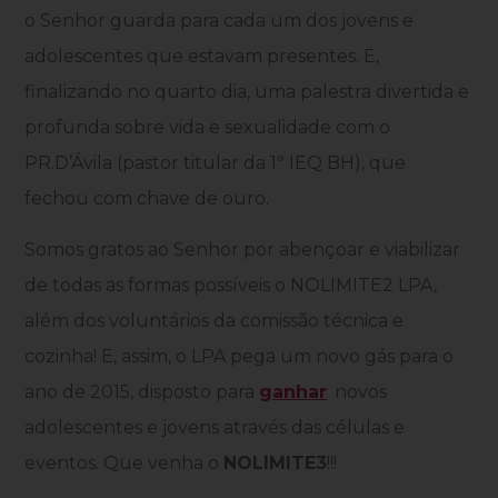
o Senhor guarda para cada um dos jovens e
adolescentes que estavam presentes. E,
finalizando no quarto dia, uma palestra divertida e
profunda sobre vida e sexualidade com o
PR.D’Ávila (pastor titular da 1ª IEQ BH), que
fechou com chave de ouro.
Somos gratos ao Senhor por abençoar e viabilizar
de todas as formas possíveis o NOLIMITE2 LPA,
além dos voluntários da comissão técnica e
cozinha! E, assim, o LPA pega um novo gás para o
ano de 2015, disposto para
ganhar
novos
adolescentes e jovens através das células e
eventos. Que venha o
NOLIMITE3
!!!