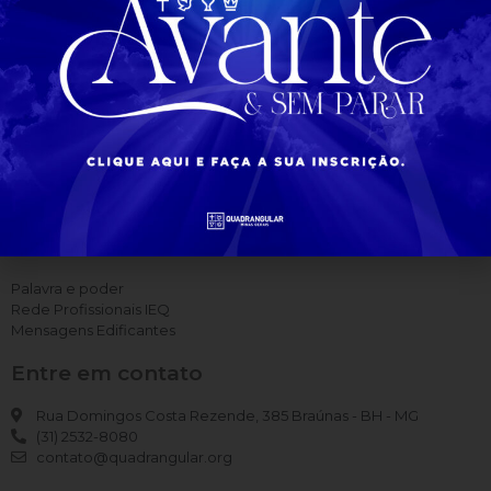
Para você
Palavra e poder
Rede Profissionais IEQ
Mensagens Edificantes
Entre em contato
Rua Domingos Costa Rezende, 385 Braúnas - BH - MG
(31) 2532-8080
contato@quadrangular.org