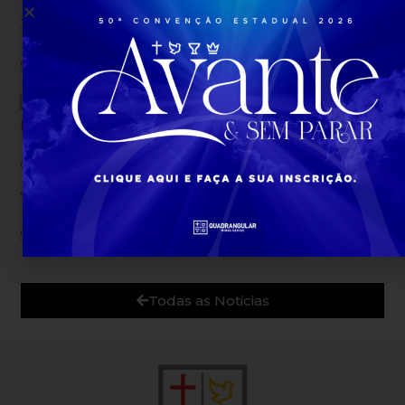
3485-0228
Segue abaixo a programação:
Células não são números, são vidas que custaram
sangue real!
Somos Igreja, Somos Célula!
Todas as Noticias