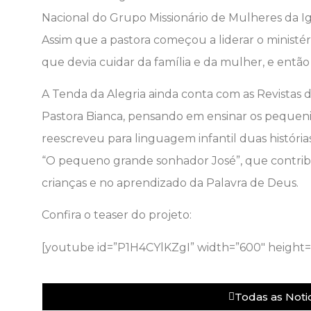
Nacional do Grupo Missionário de Mulheres da 
Assim que a pastora começou a liderar o ministé
que devia cuidar da família e da mulher, e então 
A Tenda da Alegria ainda conta com as Revistas do
Pastora Bianca, pensando em ensinar os pequen
reescreveu para linguagem infantil duas histórias 
“O pequeno grande sonhador José”, que contri
crianças e no aprendizado da Palavra de Deus.
Confira o teaser do projeto:
[youtube id=”P1H4CYlKZgI” width=”600″ height=
Todas as Notic