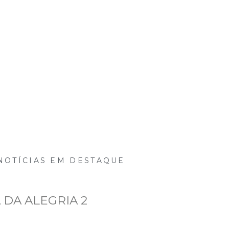
Mídias
Eventos
Projetos
Para você
C
NOTÍCIAS EM DESTAQUE
DA ALEGRIA 2