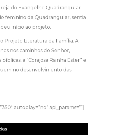
Igreja do Evangelho Quadrangular.
rio feminino da Quadrangular, sentia
deu início ao projeto.
 Projeto Literatura da Família. A
inos nos caminhos do Senhor,
bíblicas, a “Corajosa Rainha Ester” e
buem no desenvolvimento das
”350″ autoplay=”no” api_params=””]
ias