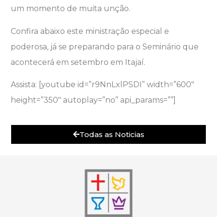
um momento de muita unção.
Confira abaixo este ministração especial e
poderosa, já se preparando para o Seminário que
acontecerá em setembro em Itajaí.
Assista: [youtube id=”r9NnLxlPSDI” width=”600″
height=”350″ autoplay=”no” api_params=””]
Todas as Noticias