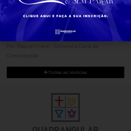
do Evangelho Quadrangular. Por meio dela,
grandes homens e mulheres foram levantados
por Deus para dar continuidade à propagação das
Boas Novas.
Por: Raquel Freire – Secretaria Geral de
Comunicação
Todas as Noticias