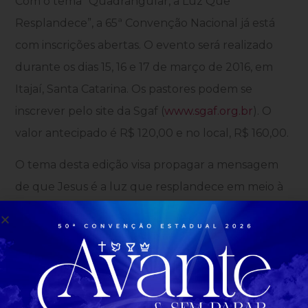
Com o tema “Quadrangular, a Luz Que
Resplandece”, a 65ª Convenção Nacional já está
com inscrições abertas. O evento será realizado
durante os dias 15, 16 e 17 de março de 2016, em
Itajaí, Santa Catarina. Os pastores podem se
inscrever pelo site da Sgaf (
www.sgaf.org.br
). O
valor antecipado é R$ 120,00 e no local, R$ 160,00.
O tema desta edição visa propagar a mensagem
de que Jesus é a luz que resplandece em meio à
escuridão. “Assim resplandeça a vossa luz diante
dos homens, para que vejam as vossas boas obras,
e glorifiquem a vosso Pai, que está nos céus” –
Mateus 5.16. Através de uma atitude de coragem,
Aimee Semple McPherson se tornou a condutora