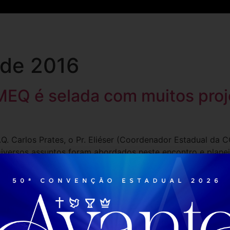
Inicio
Notícias
Mídias
Eventos
Projetos
 de 2016
EQ é selada com muitos proje
.E.Q. Carlos Prates, o Pr. Eliéser (Coordenador Estadual d
 Diversos assuntos foram abordados neste encontro e plan
r que este ano será de muito trabalho […]
Entre em contato
Red