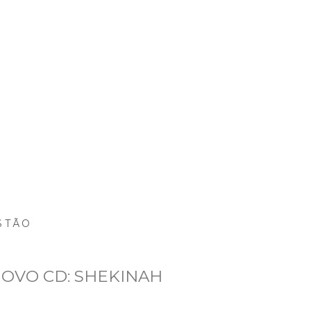
Inicio
Notícias
Mídias
Eventos
Projeto
STÃO
OVO CD: SHEKINAH