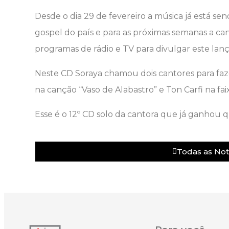
Desde o dia 29 de fevereiro a música já está sen
gospel do país e para as próximas semanas a ca
programas de rádio e TV para divulgar este la
Neste CD Soraya chamou dois cantores para faze
na canção “Vaso de Alabastro” e Ton Carfi na fai
Esse é o 12º CD solo da cantora que já ganhou 
Todas as Noti