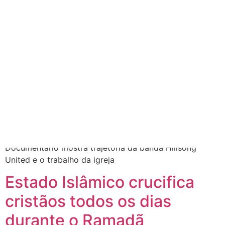
Dia:
22 de junho de
2016
Filme sobre a Hillsong
estreia em setembro
Documentário mostra trajetória da banda Hillsong
United e o trabalho da igreja
Estado Islâmico crucifica
cristãos todos os dias
durante o Ramadã
Observatório Sírio dos Direitos Humanos está
denunciando prática