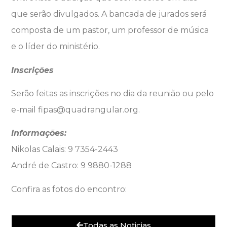
que serão divulgados. A bancada de jurados será
composta de um pastor, um professor de música
e o líder do ministério.
Inscrições
Serão feitas as inscrições no dia da reunião ou pelo
e-mail fipas@quadrangular.org.
Informações:
Nikolas Calais: 9 7354-2443
André de Castro: 9 9880-1288
Confira as fotos do encontro:
Todas as Noticias