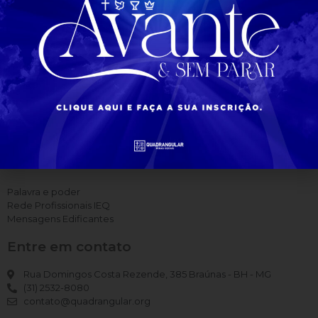
Para você
Palavra e poder
Rede Profissionais IEQ
Mensagens Edificantes
Entre em contato
Rua Domingos Costa Rezende, 385 Braúnas - BH - MG
(31) 2532-8080
contato@quadrangular.org