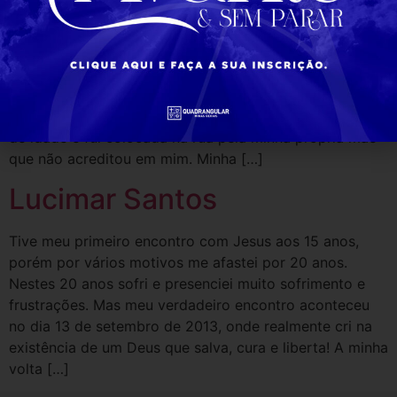
Luciana de Oliveira
Queridos, paz seja com todos vocês. O meu
testemunho é grande, mas o levo aos quatro cantos da
Terra para que as pessoas vejam o que esse Deus
Maravilhoso fez por mim. Sofri um estrupo aos 11 anos
de idade e fui colocada na rua pela minha própria mãe
que não acreditou em mim. Minha […]
Lucimar Santos
Tive meu primeiro encontro com Jesus aos 15 anos,
porém por vários motivos me afastei por 20 anos.
Nestes 20 anos sofri e presenciei muito sofrimento e
frustrações. Mas meu verdadeiro encontro aconteceu
no dia 13 de setembro de 2013, onde realmente cri na
existência de um Deus que salva, cura e liberta! A minha
volta […]