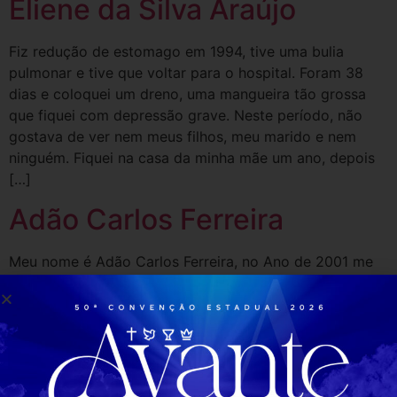
Eliene da Silva Araújo
Fiz redução de estomago em 1994, tive uma bulia
pulmonar e tive que voltar para o hospital. Foram 38
dias e coloquei um dreno, uma mangueira tão grossa
que fiquei com depressão grave. Neste período, não
gostava de ver nem meus filhos, meu marido e nem
ninguém. Fiquei na casa da minha mãe um ano, depois
[…]
Adão Carlos Ferreira
Meu nome é Adão Carlos Ferreira, no Ano de 2001 me
ví totalmente endividado, perdí uma empresa, meu
nome foi parar no SPC E Serasa, minha dívida era um
montante de 80.000,00. O diabo tentando me matar,
destruir a minha família, mais dois servos de Deus, foi lá
em casa o Pastor Vitório e o […]