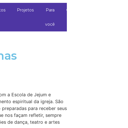
tos
Projetos
Para
Contato
você
nas
com a Escola de Jejum e
ento espiritual da igreja. São
ão preparadas para receber seus
e nos façam refletir, sempre
s de dança, teatro e artes