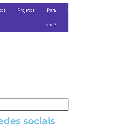
tos
Projetos
Para
Contato
você
edes sociais