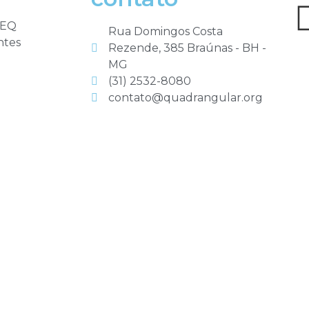
IEQ
Rua Domingos Costa
ntes
Rezende, 385 Braúnas - BH -
MG
(31) 2532-8080
contato@quadrangular.org