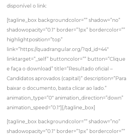
disponível o link:
[tagline_box backgroundcolor=”” shadow=”no”
shadowopacity=”0.1″ border=”1px” bordercolor=””
highlightposition=”top”
link=”https://quadrangular.org/?qd_id=44″
linktarget=”_self” buttoncolor=”” button=”Clique
e faça o download” title=”Resultado oficial –
Candidatos aprovados (capital)” description=”Para
baixar o documento, basta clicar ao lado.”
animation_type=”0″ animation_direction=”down”
animation_speed=”0.1″][/tagline_box]
[tagline_box backgroundcolor=”” shadow=”no”
shadowopacity=”0.1″ border=”1px” bordercolor=””