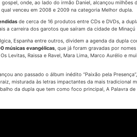
 gospel, onde, ao lado do irmão Daniel, alcançou milhões 
o qual venceu em 2008 e 2009 na categoria Melhor dupla.
vendidas
de cerca de 16 produtos entre CDs e DVDs, a dupl
ais a carreira dos garotos que saíram da cidade de Minaçú 
Bélgica, Espanha entre outros, dividem a agenda da dupla c
0 músicas evangélicas
, que já foram gravadas por nomes 
a, Os Levitas, Raissa e Ravel, Mara Lima, Marco Aurélio e m
 lançou ano passado o álbum inédito “Paixão pela Presença”,
raiz, misturada às letras impactantes da mais tradicional 
rabalho da dupla que tem como foco principal, A Palavra de