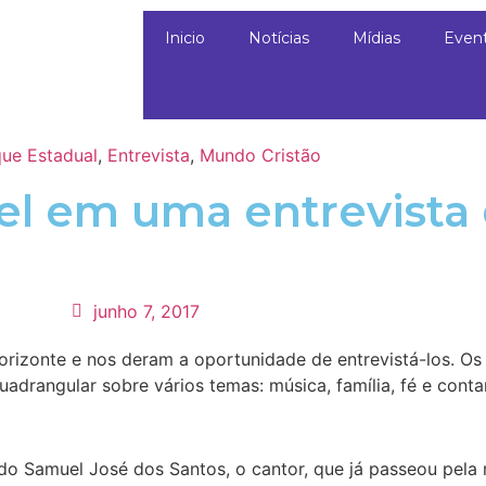
Inicio
Notícias
Mídias
Even
ue Estadual
,
Entrevista
,
Mundo Cristão
l em uma entrevista e
junho 7, 2017
rizonte e nos deram a oportunidade de entrevistá-los. Os
adrangular sobre vários temas: música, família, fé e cont
do Samuel José dos Santos, o cantor, que já passeou pela m