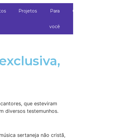
tos
Projetos
Para
Contato
você
xclusiva,
 cantores, que esteviram
am diversos testemunhos.
úsica sertaneja não cristã,