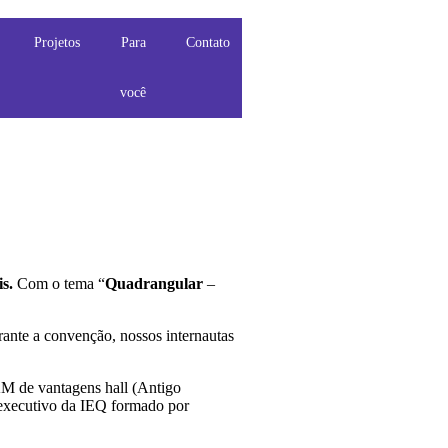
Projetos
Para
Contato
você
s.
Com o tema “
Quadrangular
–
urante a convenção, nossos internautas
KM de vantagens hall (Antigo
executivo da IEQ formado por