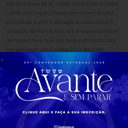
Edy Rodrigues da 16ª região, Jorge Otani e Crisley
Lebrão da 1ª região. Eles apresentaram canções
próprias de louvor e adoração ao nosso Deus. A
pregação da manhã, ficou sob a responsabilidade
do Neyson Nery, que veio de Rondonópolis para
nos abençoar com a pregação. O segundo
momento de ministração da palavra, foi
direcionado pelo Pr. Fausto França,
superintendente da cidade de Divinópolis. Em sua
ministração, ele falou sobre o chamado de
pastoreio e sobre o tema de missões.
Ainda no período da manhã, a Pra. Bianca trouxe
uma novidade para os presentes. A Casa Margarida
já está funcionando e recebendo as mulheres