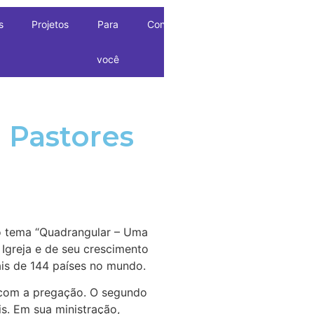
s
Projetos
Para
Contato
você
e Pastores
o tema “Quadrangular – Uma
 Igreja e de seu crescimento
ais de 144 países no mundo.
 com a pregação. O segundo
is. Em sua ministração,