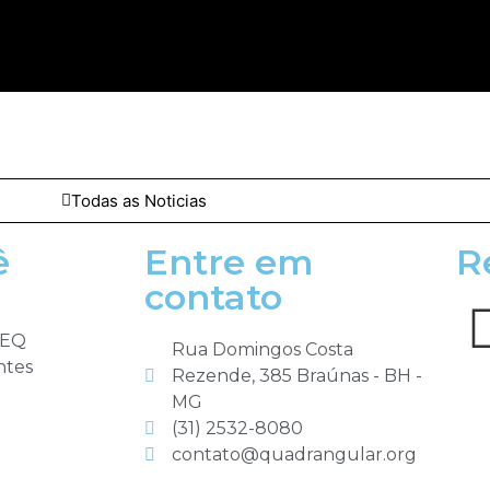
Todas as Noticias
ê
Entre em
R
contato
IEQ
Rua Domingos Costa
ntes
Rezende, 385 Braúnas - BH -
MG
(31) 2532-8080
contato@quadrangular.org