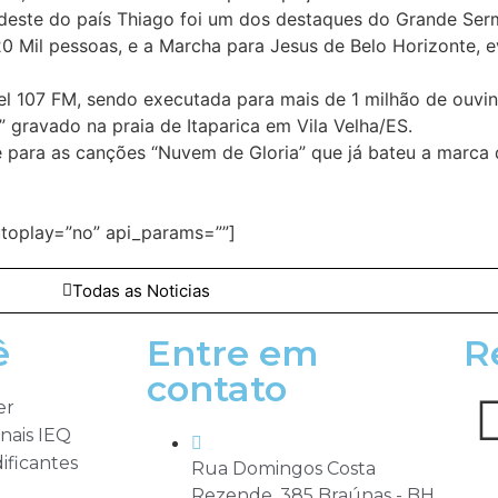
udeste do país Thiago foi um dos destaques do Grande Se
0 Mil pessoas, e a Marcha para Jesus de Belo Horizonte, e
el 107 FM, sendo executada para mais de 1 milhão de ouvi
” gravado na praia de Itaparica em Vila Velha/ES.
 para as canções “Nuvem de Gloria” que já bateu a marca 
toplay=”no” api_params=””]
Todas as Noticias
ê
Entre em
R
contato
er
nais IEQ
ificantes
Rua Domingos Costa
Rezende, 385 Braúnas - BH