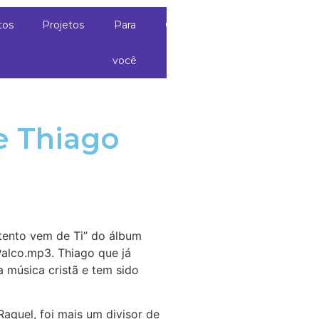
tos
Projetos
Para
Contato
você
e Thiago
stento vem de Ti” do álbum
Palco.mp3. Thiago que já
 música cristã e tem sido
aquel, foi mais um divisor de