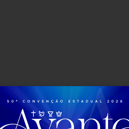
Inicio
Notícias
Mídias
Eventos
Projetos
ERNA
TORES – CMBH