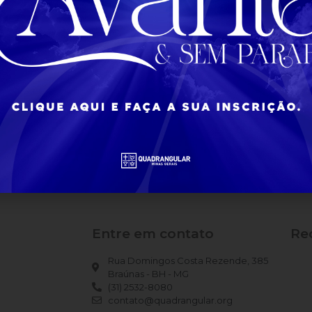
2017
cias
Entre em contato
Red
Rua Domingos Costa Rezende, 385
Braúnas - BH - MG
(31) 2532-8080
contato@quadrangular.org