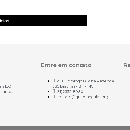
cias
Entre em contato
Re
Rua Domingos Costa Rezende,
ais IEQ
385 Braúnas - BH - MG
icantes
(31) 2532-8080
contato@quadrangular.org