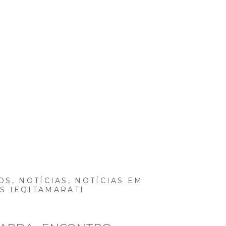
ídias
Eventos
Projetos
Para você
Contato
OS
,
NOTÍCIAS
,
NOTÍCIAS EM
S IEQITAMARATI