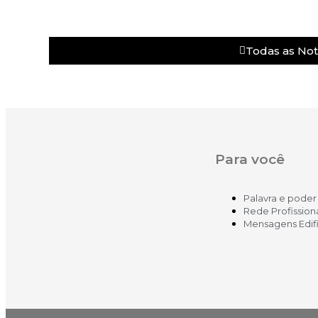
Todas as Noti
Para você
Palavra e poder
Rede Profission
Mensagens Edif