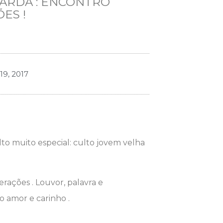
ARDA : ENCONTRO
ES !
9, 2017
lto muito especial: culto jovem velha
erações . Louvor, palavra e
o amor e carinho .