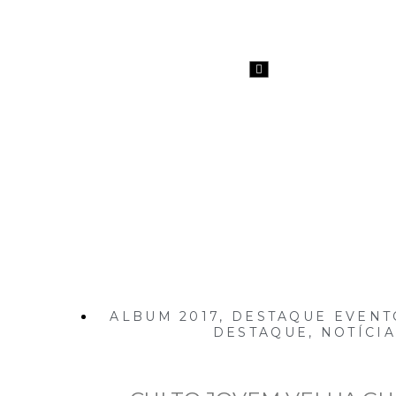
Inicio
Notícias
M
Menu
de
alternância
de
hambúrguer
ALBUM 2017
,
DESTAQUE EVENT
DESTAQUE
,
NOTÍCIA