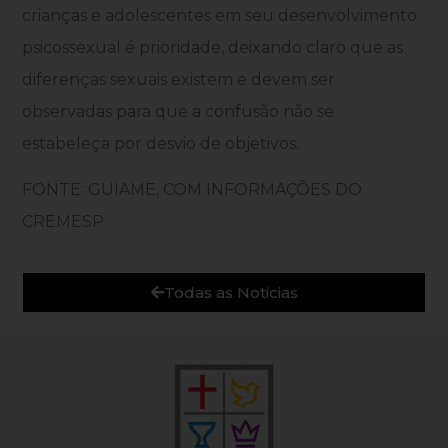
crianças e adolescentes em seu desenvolvimento
psicossexual é prioridade, deixando claro que as
diferenças sexuais existem e devem ser
observadas para que a confusão não se
estabeleça por desvio de objetivos.
FONTE: GUIAME, COM INFORMAÇÕES DO
CREMESP
Todas as Noticias