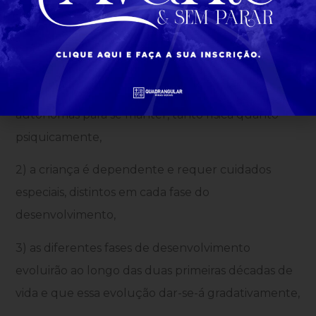
do desenvolvimento psicossexual da libido.
Considerando que:
1) a criança é uma pessoa em desenvolvimento e
que o ser humano nasce desprovido de condições
autônomas para se manter, tanto física quanto
psiquicamente,
2) a criança é dependente e requer cuidados
especiais, distintos em cada fase do
desenvolvimento,
3) as diferentes fases de desenvolvimento
evoluirão ao longo das duas primeiras décadas de
vida e que essa evolução dar-se-á gradativamente,