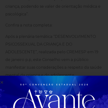
criança, podendo se valer de orientação médica e
psicológica”.
Confira a nota completa:
Após a plenária temática “DESENVOLVIMENTO
PSICOSSEXUAL DA CRIANÇA E DO
ADOLESCENTE”, realizada pelo CREMESP em 19
de janeiro p.p, este Conselho vem a público
manifestar suas considerações a respeito da saúde
mental da criança e do adolescente.
A saúde mental do ser humano depende de um
desenvolvimento harmônico, desde o princípio da
vida, e uma parte dessa formação se faz por meio