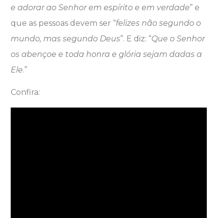
e adorar ao Senhor em espírito e em verdade
” e
que as pessoas devem ser “
felizes não segundo o
mundo, mas segundo Deus
”. E diz: “
Que o Senhor
os abençoe e toda honra e glória sejam dadas a
Ele
.”
Confira: