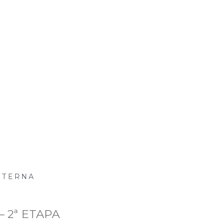
ídias
Eventos
Projetos
Para você
Contato
NTERNA
– 2ª ETAPA