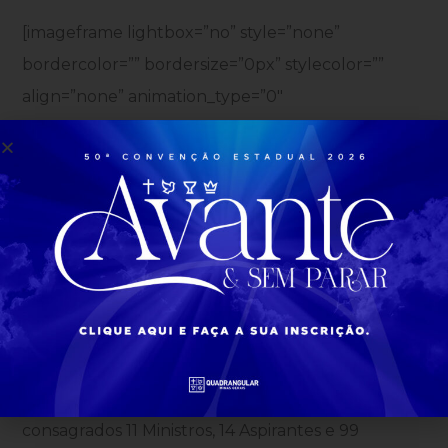
[imageframe lightbox=”no” style=”none”
bordercolor=”” bordersize=”0px” stylecolor=””
align=”none” animation_type=”0″
animation_direction=”down”
animation_speed=”0.1″]
[/imageframe]
Entre os preletores, recebemos os pastores
Leandro Genaro, Stefano Aguiar, Joel Villon,
Auzeni Remigio e Gonçalvez Filho. Muitos
momentos de palavra de sabedoria também
foram ministrados com os pastores Clayton
Miranda, Pablo Silva, Aline Dias entre outros. Na
primeira etapa da convenção, foram
consagrados 11 Ministros, 14 Aspirantes e 99