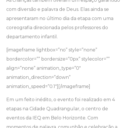
As crianças também tiveram um espaço garantido
com diversão e palavra de Deus. Elas ainda se
apresentaram no último dia da etapa com uma
coreografia direcionada pelos professores do
departamento infantil.
[imageframe lightbox=”no” style=”none”
bordercolor=”” bordersize=”0px” stylecolor=””
align=”none” animation_type=”0″
animation_direction=”down”
animation_speed=”0.1″]
[/imageframe]
Em um feito inédito, o evento foi realizado em 4
etapas na Cidade Quadrangular, o centro de
eventos da IEQ em Belo Horizonte. Com
momentos de palavra, comunhão e celebração a