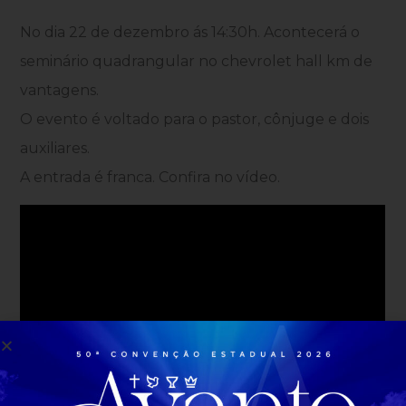
No dia 22 de dezembro ás 14:30h. Acontecerá o
seminário quadrangular no chevrolet hall km de
vantagens.
O evento é voltado para o pastor, cônjuge e dois
auxiliares.
A entrada é franca. Confira no vídeo.