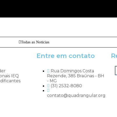
Todas as Noticias
Entre em contato
R
der
Rua Domingos Costa
onais IEQ
Rezende, 385 Braúnas - BH
ificantes
- MG
(31) 2532-8080
contato@quadrangular.org