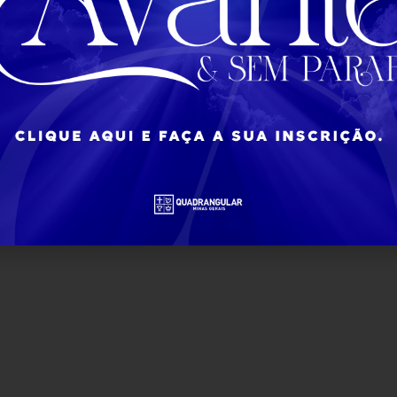
(31) 2532-8080
infor@ieqmg.org.br
dos os direitos reservados © 2022