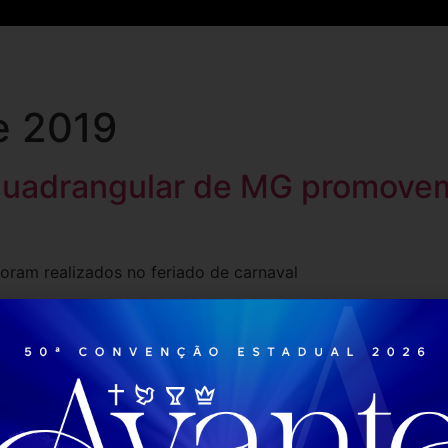
Inicio
Notícias
Mídias
Eventos
Projetos
e 2019
Quadrangular de MG promovem
foram realizados no feriado de carnaval
Entre em contato
Red
Rua Domingos Costa Rezende, 385
Braúnas - BH - MG