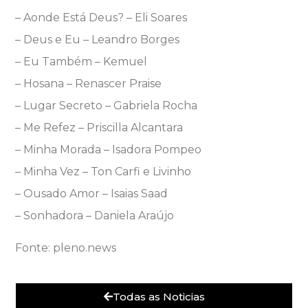
– Aonde Está Deus? – Eli Soares
– Deus e Eu – Leandro Borges
– Eu Também – Kemuel
– Hosana – Renascer Praise
– Lugar Secreto – Gabriela Rocha
– Me Refez – Priscilla Alcantara
– Minha Morada – Isadora Pompeo
– Minha Vez – Ton Carfi e Livinho
– Ousado Amor – Isaias Saad
– Sonhadora – Daniela Araújo
Fonte: pleno.news
Todas as Noticias