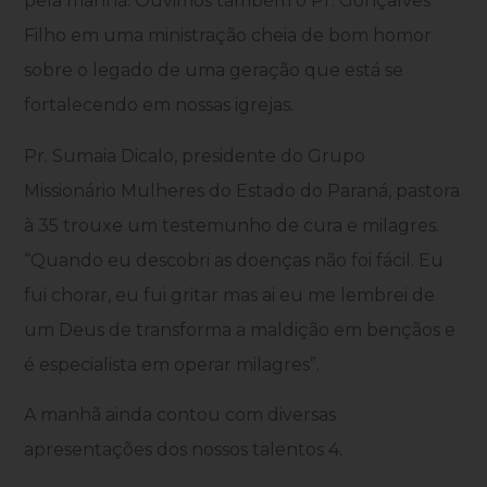
pela manhã. Ouvimos também o Pr. Gonçalves
Filho em uma ministração cheia de bom homor
sobre o legado de uma geração que está se
fortalecendo em nossas igrejas.
Pr. Sumaia Dicalo, presidente do Grupo
Missionário Mulheres do Estado do Paraná, pastora
à 35 trouxe um testemunho de cura e milagres.
“Quando eu descobri as doenças não foi fácil. Eu
fui chorar, eu fui gritar mas ai eu me lembrei de
um Deus de transforma a maldição em bençãos e
é especialista em operar milagres”.
A manhã ainda contou com diversas
apresentações dos nossos talentos 4.