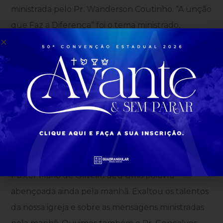
ministrada pelo Pr. Wanderson Coutinho. “A unção
que Faz a Diferença” foi o tema ministrado,
falando acerca do legado de pai para filho. A
palavra trouxe grande impacto aos participantes.
Já o Pr. Thiago Costa Moreira do Acre, falou e o
salmos de número 12 foi o texto base para sua
pregação. Outra ministração da manhã veio com o
pastor Pr. Adolfo Sarmento que é pastor da IEQ a
56 anos, conselheiro Nacional e pastor do estado
SP.
Pastor Mário de Oliveira deu uma palavra
abençoada ainda pela manhã. Exaltou os talentos
da nossa igreja e sobre as mensagens ministradas