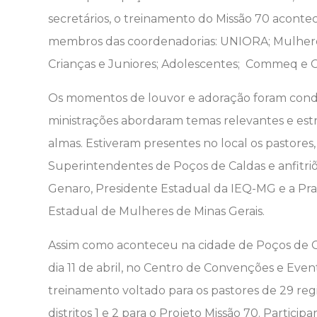
secretários, o treinamento do Missão 70 acont
membros das coordenadorias: UNIORA; Mulheres
Crianças e Juniores; Adolescentes; Commeq e C
Os momentos de louvor e adoração foram conduzi
ministrações abordaram temas relevantes e estr
almas. Estiveram presentes no local os pastores
Superintendentes de Poços de Caldas e anfitri
Genaro, Presidente Estadual da IEQ-MG e a Pr
Estadual de Mulheres de Minas Gerais.
Assim como aconteceu na cidade de Poços de Cal
dia 11 de abril, no Centro de Convenções e Ev
treinamento voltado para os pastores de 29 re
distritos 1 e 2 para o Projeto Missão 70. Partici