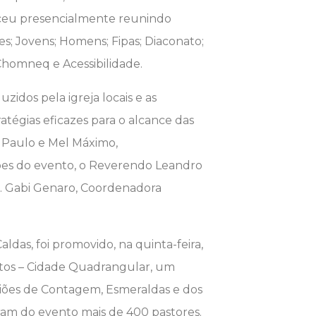
eceu presencialmente reunindo
; Jovens; Homens; Fipas; Diaconato;
homneq e Acessibilidade.
dos pela igreja locais e as
atégias eficazes para o alcance das
, Paulo e Mel Máximo,
ões do evento, o Reverendo Leandro
a. Gabi Genaro, Coordenadora
das, foi promovido, na quinta-feira,
entos – Cidade Quadrangular, um
giões de Contagem, Esmeraldas e dos
param do evento mais de 400 pastores.