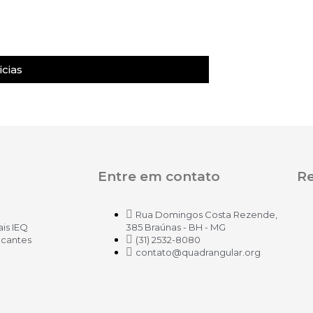
cias
Entre em contato
Re
Rua Domingos Costa Rezende,
ais IEQ
385 Braúnas - BH - MG
icantes
(31) 2532-8080
contato@quadrangular.org