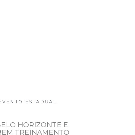
Mídias
Eventos
Projetos
Para você
EVENTO ESTADUAL
 BELO HORIZONTE E
BEM TREINAMENTO