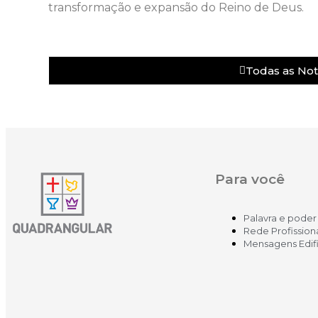
transformação e expansão do Reino de Deus.
Todas as Noti
Para você
Palavra e poder
Rede Profission
Mensagens Edif