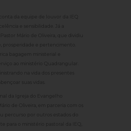
conta da equipe de louvor da IEQ
lência e sensibilidade. Já a
Pastor Mário de Oliveira, que dividiu
, prosperidade e pertencimento.
rica bagagem ministerial e
rviço ao ministério Quadrangular.
nistrando na vida dos presentes
abençoar suas vidas.
onal da Igreja do Evangelho
rio de Oliveira, em parceria com os
eu percurso por outros estados do
e para o ministério pastoral da IEQ,