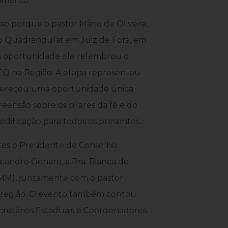
cimento.
sso porque o pastor Mário de Oliveira,
ho Quadrangular em Juiz de Fora, em
a oportunidade ele relembrou o
IEQ na Região. A etapa representou
ofereceu uma oportunidade única
ensão sobre os pilares da fé e do
edificação para todos os presentes.
ntes o Presidente do Conselho
Leandro Genaro, a Pra. Bianca de
GMM), juntamente com o pastor
da região. O evento também contou
retários Estaduais e Coordenadores.