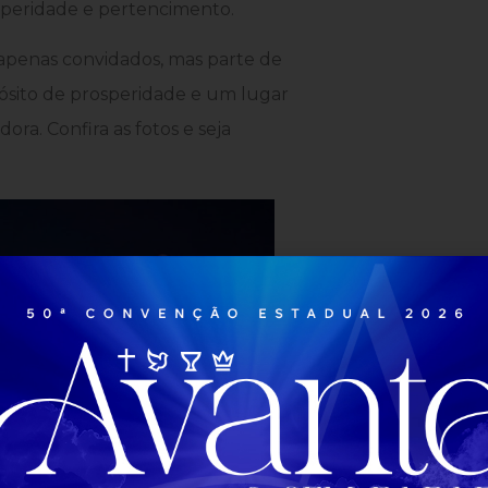
speridade e pertencimento.
apenas convidados, mas parte de
sito de prosperidade e um lugar
ra. Confira as fotos e seja