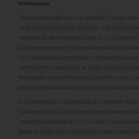
Ministraç
ão
Os momentos de louvor e adoração ficaram por 
Sede Juiz de Fora, que conduziu a igreja com exce
ministração da Palavra de Deus, ficou a cargo do 
sua mensagem em três temas centrais: santidade
Com sabedoria e simplicidade, compartilhou sua 
conhecimento adquirido ao longo dos anos de se
Na ocasião, o presidente da IEQ também orou, mi
pela manifestação da graça, glória e poder para 
A conferência é uma iniciativa do Conselho Naci
Quadrangular – CND, liderado pelo Reverendo Má
conselhos estaduais (CED). O evento continua s
Brasil, levando um conteúdo exclusivo e edificant