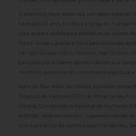
cruciais como santidade, prosperidade e perten
O encontro, teve, desta vez, um sabor especial. I
há exatos 53 anos, fundava a Igreja do Evangel
uma quadra cedida pela prefeitura da cidade. N
feito e rendeu graças a Deus pela expansão da 
não apenas esse marco histórico, mas também 
para pastores e líderes aprofundarem sua compre
ministério, promovendo crescimento espiritual e 
Além do Rev. Mário de Oliveira, estiveram prese
Estadual de Pastores (CED) de Minas Gerais, Pr. 
Oliveira, Coordenadora Nacional de Mulheres (
anfitrião, Valdivino Mariano, Superintendente 
com a presença de outros superintendentes, Sec