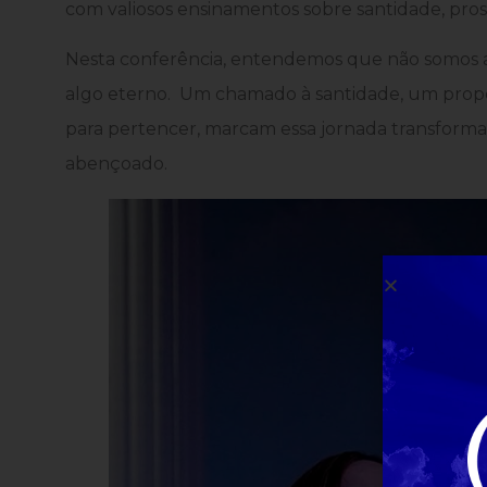
com valiosos ensinamentos sobre santidade, pro
Nesta conferência, entendemos que não somos 
algo eterno. Um chamado à santidade, um propó
para pertencer, marcam essa jornada transformado
abençoado.