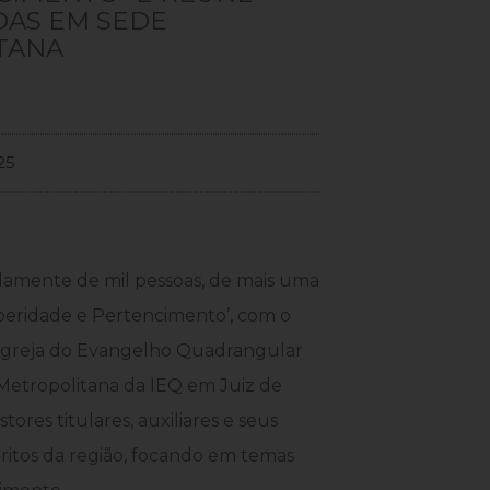
OAS EM SEDE
TANA
25
adamente de mil pessoas, de mais uma
speridade e Pertencimento’, com o
a Igreja do Evangelho Quadrangular
Metropolitana da IEQ em Juiz de
ores titulares, auxiliares e seus
tritos da região, focando em temas