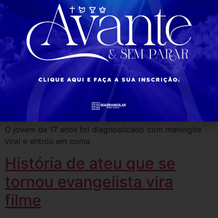
orar"
O terremoto deixou 247 pessoas mortas, 350 feridos e
centenas de desaparecidos. O número de vítimas deve
se agravar nas próximas horas.
“Ainda cremos no milagre”:
Filho de Eyshila está em
estado grave na UTI
O jovem de 17 anos foi diagnosticado com meningite
viral e entrou em coma
História de ateu que se
tornou evangelista vira
filme