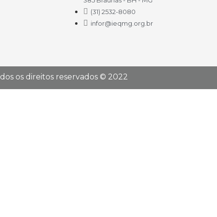
385 Braúnas - BH - MG
(31) 2532-8080
infor@ieqmg.org.br
dos os direitos reservados © 2022