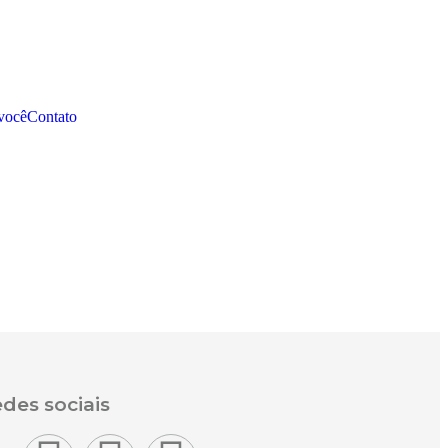
você
Contato
des sociais