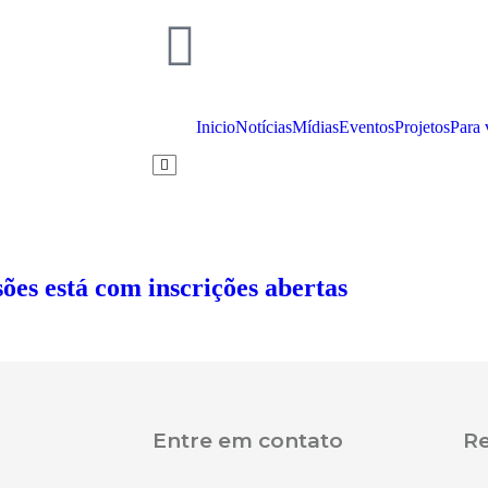
Inicio
Notícias
Mídias
Eventos
Projetos
Para 
Menu de alternância de hambúrguer
ões está com inscrições abertas
Entre em contato
Re