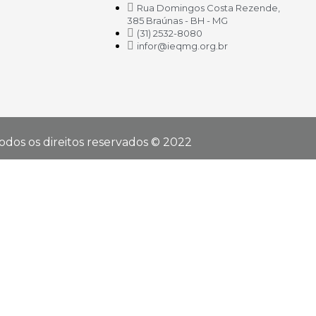
Rua Domingos Costa Rezende,
385 Braúnas - BH - MG
(31) 2532-8080
infor@ieqmg.org.br
odos os direitos reservados © 2022