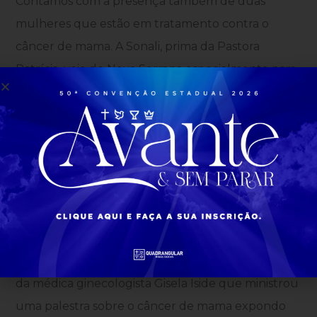
Contamos com a presença também de duas
mulheres que estão em tratamento contra o
câncer de mama. A Sonali, prima da Pastora
Patrícia, veio de
Nova Serrana
especialmente para
o evento e contou um pouco como está
enfrentando essa fase da vida. Já a Rosemeire
recebeu um tratamento VIP no Estúdio Beauty,
com micropigmentação de sobrancelhas,
hidratação labial, maquiagem e um vestido lindo
da Kelly Costa Alta Costura ajudando assim na
melhora da auto estima.
Outra parte importante do evento foi a presença
da médica ginecologista Gisela Iside que ministrou
uma palestra sobre o câncer de mama expondo