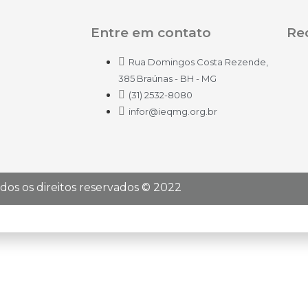
Entre em contato
Red
Rua Domingos Costa Rezende,
385 Braúnas - BH - MG
(31) 2532-8080
infor@ieqmg.org.br
dos os direitos reservados © 2022