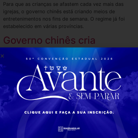
Para que as crianças se afastem cada vez mais das
igrejas, o governo chinês está criando meios de
entretenimentos nos fins de semana. O regime já foi
estabelecido em várias províncias.
Governo chinês cria
"projetos culturais" para
afastar crianças das igrejas
Para que as crianças se afastem cada vez mais das
igrejas, o governo chinês está criando meios de
entretenimentos nos fins de semana. O regime já foi
estabelecido em várias províncias.
Mulheres Virtuosas-IEQ
Caiçara