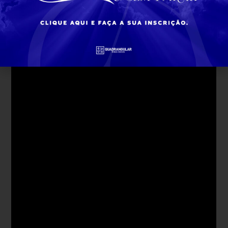
Data: 21 de Novembro às 20 Horas
Plenário Juscelino Kubitschek
Rua Rodrigues Caldas, 30 – Santo Agostinho