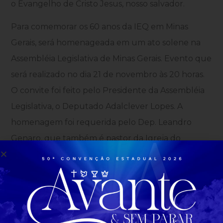
o Evangelho de Cristo Jesus, nosso salvador.
Para comemorar os 60 anos da IEQ em Minas
Gerais, será homenageada em um ato solene na
Assembléia Legislativa de Minas Gerais. Evento que
será realizado no dia 21 de novembro às 20 horas.
O convite foi feito pelo Presidente da Assembléia
Legislativa, o Deputado Adalclever Lopes. A
homenagem foi requerida pelo Dep. Leandro
Genaro, que também é pastor da Igreja do
Evangelho Quadrangular.
Um jeito de homenagear a igreja que tem uma
trajetória de fé e superação.
Homenagem aos 60 anos da IEQ