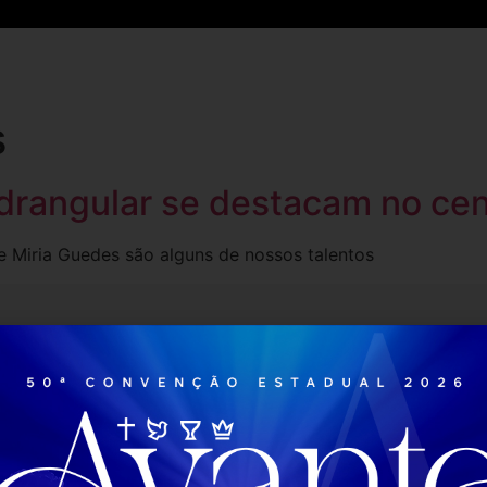
Inicio
Notícias
Mídias
Eventos
Projetos
s
drangular se destacam no cen
e Miria Guedes são alguns de nossos talentos
Entre em contato
Red
Rua Domingos Costa Rezende, 385
Braúnas - BH - MG
(31) 2532-8080
infor@ieqmg.org.br