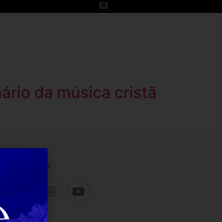
Para você
Contato
ário da música cristã
es sociais