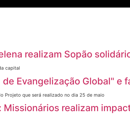
Inicio
Notícias
Mídias
Eventos
Projetos
elena realizam Sopão solidári
da capital
 de Evangelização Global" e f
o Projeto que será realizado no dia 25 de maio
 Missionários realizam impac