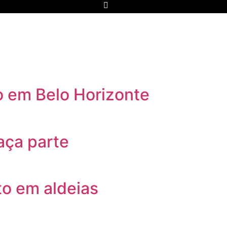
Para você
Contato
o em Belo Horizonte
aça parte
to em aldeias