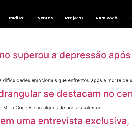
Mídias
Eventos
Projetos
Para você
C
mo superou a depressão após l
as dificuldades emocionais que enfrentou após a morte de 
drangular se destacam no cen
e Miria Guedes são alguns de nossos talentos
em uma entrevista exclusiva, 