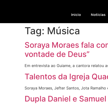
Inicio
Notícias
Tag:
Música
Soraya Moraes fala co
vontade de Deus”
Em entrevista ao Guiame, a cantora relatou 
Talentos da Igreja Qua
Soraya Moraes, Jefter Santos, Jota Ramalho 
Dupla Daniel e Samuel 