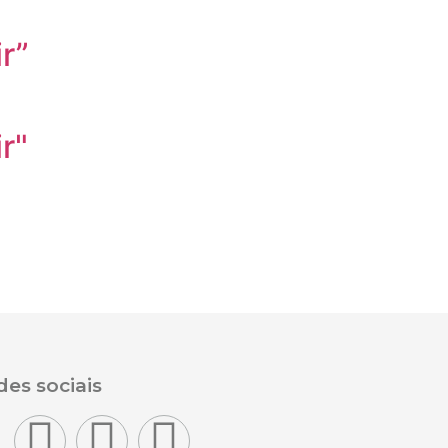
r”
r"
es sociais