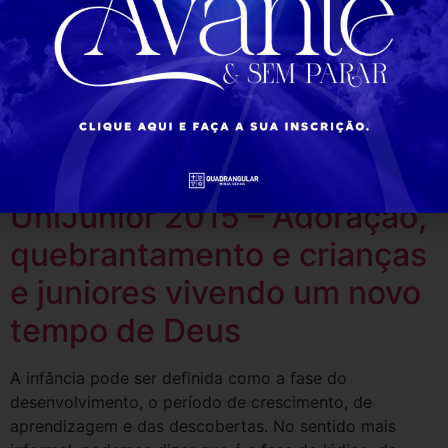
Portal Quadrangular
entrevista Pra. Marilda no
UniJunior 2015
Portal Quadrangular entrevista Pra. Marilda no
UniJunior 2015
UniJunior 2015 – Adoração,
quebrantamento e crianças
e juniores vivendo um novo
tempo de Deus
A infância pode ser definida como a fase do
desenvolvimento, o período de crescimento, de
aprendizagem e das descobertas. No sentido mais